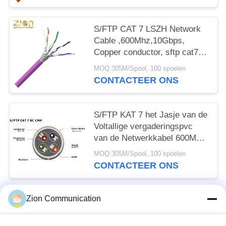
S/FTP CAT 7 LSZH Network
Cable ,600Mhz,10Gbps,
Copper conductor, sftp cat7
ethernet cable, cat7 lan cable
MOQ:305M/Spool, 100 spoelen
NO 7112406
CONTACTEER ONS
S/FTP KAT 7 het Jasje van de
Voltallige vergaderingspvc
van de Netwerkkabel 600Mhz
10Gbps nr 7112405
MOQ:305M/Spool, 100 spoelen
CONTACTEER ONS
Zion Communication
populaire categorieën
Alle