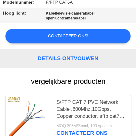
Modelnummer:
F/FTP CAT6A
Hoog licht:
,
Kabeltelevisie-camerakabel
openluchtcamerakabel
CONTACTEER ONS!
DETAILS ONTVOUWEN
vergelijkbare producten
S/FTP CAT 7 PVC Network
Cable ,600Mhz,10Gbps,
Copper conductor, sftp cat7
ethernet cable, cat7 lan cable
MOQ:305M/Spool, 100 spoelen
NO 7112402
CONTACTEER ONS