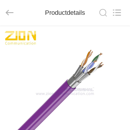
ZION
COMMUNICATION
CO.,
LTD.
Productdetails
All
Rights
Reserved.
HUIS
PRODUCTEN
ONGEVEER
ONS
FABRIEKSREIS
KWALITEITSCONTROLE