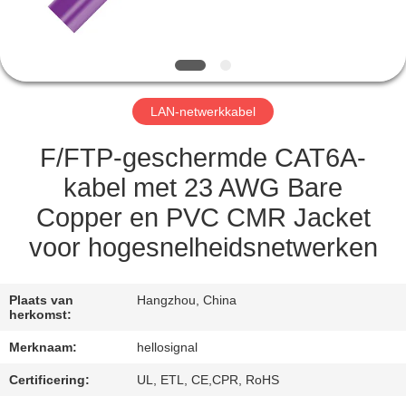
CONTACTEER
ONS
VERZOEK
LAN-netwerkkabel
OM EEN
CITAAT
F/FTP-geschermde CAT6A-
kabel met 23 AWG Bare
SITEMAP
Copper en PVC CMR Jacket
voor hogesnelheidsnetwerken
PRIVACY
POLICY
Plaats van
Hangzhou, China
herkomst:
Merknaam:
hellosignal
Certificering:
UL, ETL, CE,CPR, RoHS