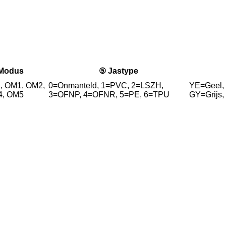
Modus
⑤ Jastype
, OM1, OM2,
0=Onmanteld, 1=PVC, 2=LSZH,
YE=Geel,
4, OM5
3=OFNP, 4=OFNR, 5=PE, 6=TPU
GY=Grijs