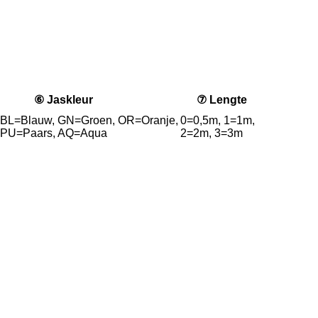
⑥ Jaskleur
⑦ Lengte
 BL=Blauw, GN=Groen, OR=Oranje,
0=0,5m, 1=1m,
, PU=Paars, AQ=Aqua
2=2m, 3=3m