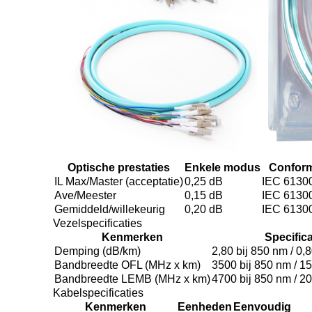
Optische prestaties
Enkele modus
Conform
IL Max/Master (acceptatie)
0,25 dB
IEC 61300
Ave/Meester
0,15 dB
IEC 61300
Gemiddeld/willekeurig
0,20 dB
IEC 6130
Vezelspecificaties
Kenmerken
Specifica
Demping (dB/km)
2,80 bij 850 nm / 0,
Bandbreedte OFL (MHz x km)
3500 bij 850 nm / 1
Bandbreedte LEMB (MHz x km)
4700 bij 850 nm / 2
Kabelspecificaties
Kenmerken
Eenheden
Eenvoudig