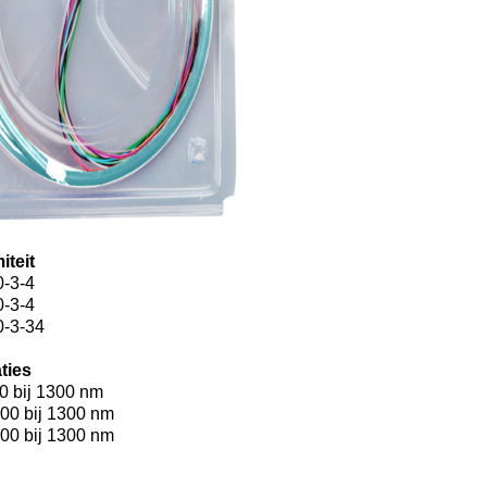
iteit
-3-4
-3-4
0-3-34
ties
80 bij 1300 nm
500 bij 1300 nm
000 bij 1300 nm