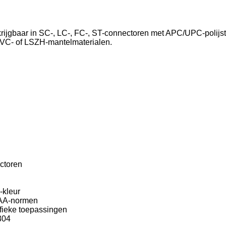
ijgbaar in SC-, LC-, FC-, ST-connectoren met APC/UPC-polijsto
PVC- of LSZH-mantelmaterialen.
ctoren
-kleur
AAA-normen
ifieke toepassingen
304