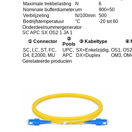
Maximale trekbelasting
N
6
Nominale bufferdiameter
urn
900+50
Verbrijzeling
N/100mm
500
Bedrijfstemperatuur
°C
-20 tot 60
Onderdeelnummergenerator
SC APC SX OS2 1 JA 1
②
① Connector
③ Kabeltype
④ 
Pools
SC, LC, ST, FC,
UPC,
SX=Enkelzijdig,
OS1, OS2
D4, E2000, MU
APC
DX=Duplex
OM3, OM
Gerelateerde producten