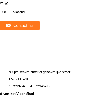
/T,L/C
0.000 PCs/maand
Contact nu
900μm strakke buffer of gemakkelijke strook
PVC of LSZH
1 PC/Plastic-Zak, PCS/Carton
d van het Vlechtflard