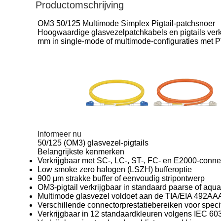
Productomschrijving
OM3 50/125 Multimode Simplex Pigtail-patchsnoer
Hoogwaardige glasvezelpatchkabels en pigtails verkr
mm in single-mode of multimode-configuraties met 
Informeer nu
50/125 (OM3) glasvezel-pigtails
Belangrijkste kenmerken
Verkrijgbaar met SC-, LC-, ST-, FC- en E2000-conne
Low smoke zero halogen (LSZH) bufferoptie
900 μm strakke buffer of eenvoudig stripontwerp
OM3-pigtail verkrijgbaar in standaard paarse of aqua
Multimode glasvezel voldoet aan de TIA/EIA 492A
Verschillende connectorprestatiebereiken voor spec
Verkrijgbaar in 12 standaardkleuren volgens IEC 60