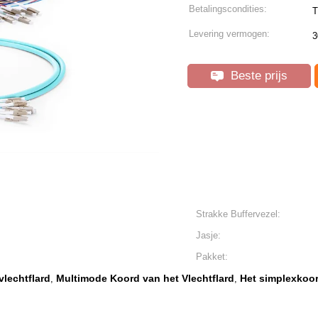
Betalingscondities:
T
Levering vermogen:
3
Beste prijs
Strakke Buffervezel:
Jasje:
Pakket:
lechtflard
Multimode Koord van het Vlechtflard
Het simplexkoor
,
,