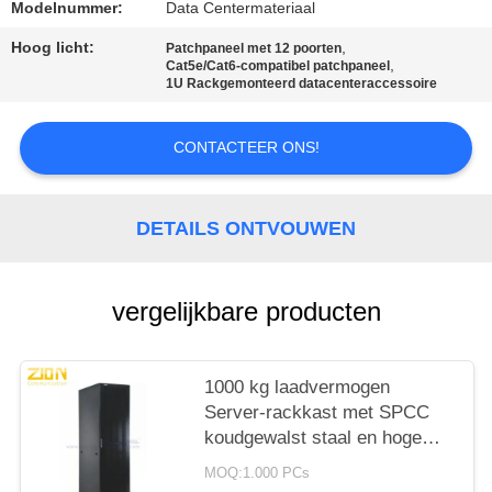
Modelnummer:
Data Centermateriaal
Hoog licht:
,
Patchpaneel met 12 poorten
,
Cat5e/Cat6-compatibel patchpaneel
1U Rackgemonteerd datacenteraccessoire
CONTACTEER ONS!
DETAILS ONTVOUWEN
vergelijkbare producten
1000 kg laadvermogen
Server-rackkast met SPCC
koudgewalst staal en hoge
dichtheid geventileerde
MOQ:1.000 PCs
deuren voor datacenters