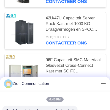
CONTACTEER ONS
42U/47U Capaciteit Server
Rack Kast met 1000 KG
Draagvermogen en SPCC
Koudgewalst Stalen
MOQ:1.000 PCs
Constructie
CONTACTEER ONS
96F Capaciteit SMC Materiaal
Glasvezel Cross-Connect
Kast met SC FC
Connectortype voor FTTH
MOQ:1.000 PCs
Zion Communication
CONTACTEER ONS
6:46 PM
populaire categorieën
Alle