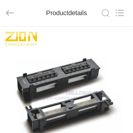
ZION
COMMUNICATION
CO.,
LTD.
Productdetails
All
Rights
Reserved.
HUIS
PRODUCTEN
ONGEVEER
ONS
FABRIEKSREIS
KWALITEITSCONTROLE