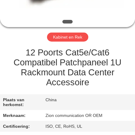
CONTACTEER
ONS
VERZOEK
Kabinet en Rek
OM EEN
CITAAT
12 Poorts Cat5e/Cat6
Compatibel Patchpaneel 1U
SITEMAP
Rackmount Data Center
Accessoire
PRIVACY
POLICY
Plaats van
China
herkomst:
Merknaam:
Zion communication OR OEM
Certificering:
ISO, CE, RoHS, UL