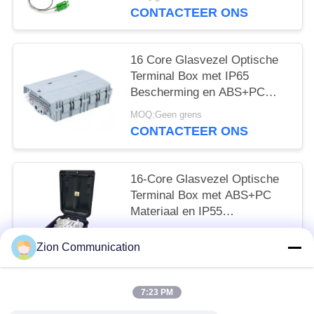
kanaalisolatie en epoxyvrij
CONTACTEER ONS
optisch pad
16 Core Glasvezel Optische
Terminal Box met IP65
Bescherming en ABS+PC
Materiaal voor Veilige Vezel
MOQ:Geen grens
Management
CONTACTEER ONS
16-Core Glasvezel Optische
Terminal Box met ABS+PC
Materiaal en IP55
Bescherming voor Fttx
MOQ:Geen grens
Netwerk
Zion Communication
CONTACTEER ONS
7:23 PM
populaire categorieën
Alle