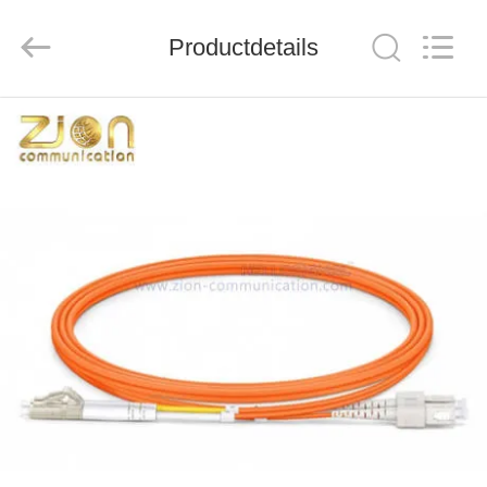
ZION
COMMUNICATION
CO.,
LTD.
Productdetails
All
Rights
Reserved.
HUIS
PRODUCTEN
ONGEVEER
ONS
FABRIEKSREIS
KWALITEITSCONTROLE