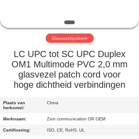
CONTACTEER
ONS
VERZOEK
Glasvezelsysteem
OM EEN
CITAAT
LC UPC tot SC UPC Duplex
OM1 Multimode PVC 2,0 mm
SITEMAP
glasvezel patch cord voor
hoge dichtheid verbindingen
PRIVACY
POLICY
Plaats van
China
herkomst:
Merknaam:
Zion communication OR OEM
Certificering:
ISO, CE, RoHS, UL