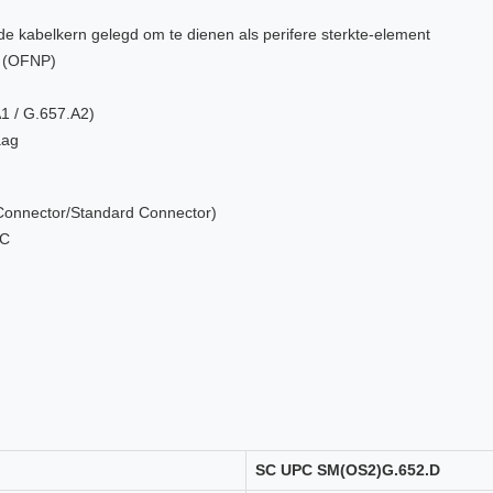
e kabelkern gelegd om te dienen als perifere sterkte-element
m (OFNP)
1 / G.657.A2)
aag
Connector/Standard Connector)
IC
SC UPC SM(OS2)G.652.D