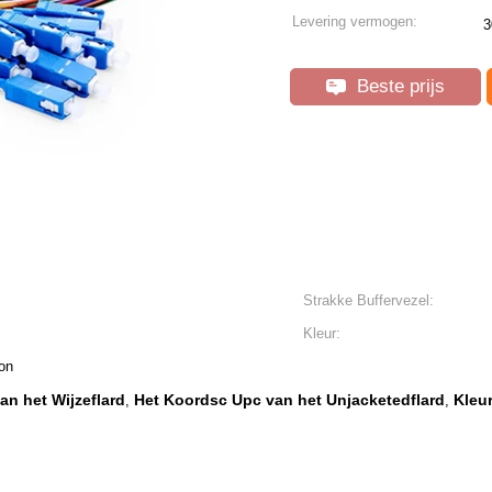
Levering vermogen:
3
Beste prijs
Strakke Buffervezel:
Kleur:
on
n het Wijzeflard
Het Koordsc Upc van het Unjacketedflard
Kleu
,
,