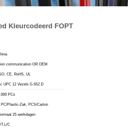
eed Kleurcodeerd FOPT
hina
ion communication OR OEM
SO, CE, RoHS, UL
c UPC 12 Vezels G.652.D
.000 PCs
 PC/Plastic-Zak, PCS/Carton
ormaal 25 werkdagen
/T,L/C