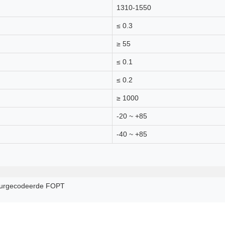
1310-1550
≤ 0.3
≥ 55
≤ 0.1
≤ 0.2
≥ 1000
-20 ~ +85
-40 ~ +85
eurgecodeerde FOPT