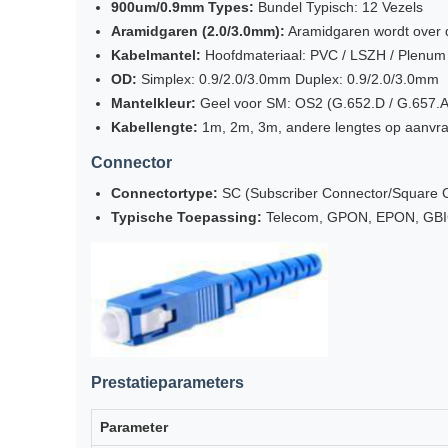
900um/0.9mm Types:
Bundel Typisch: 12 Vezels
Aramidgaren (2.0/3.0mm):
Aramidgaren wordt over d
Kabelmantel:
Hoofdmateriaal: PVC / LSZH / Plenu
OD:
Simplex: 0.9/2.0/3.0mm Duplex: 0.9/2.0/3.0mm
Mantelkleur:
Geel voor SM: OS2 (G.652.D / G.657.A
Kabellengte:
1m, 2m, 3m, andere lengtes op aanvr
Connector
Connectortype:
SC (Subscriber Connector/Square 
Typische Toepassing:
Telecom, GPON, EPON, GB
Prestatieparameters
Parameter