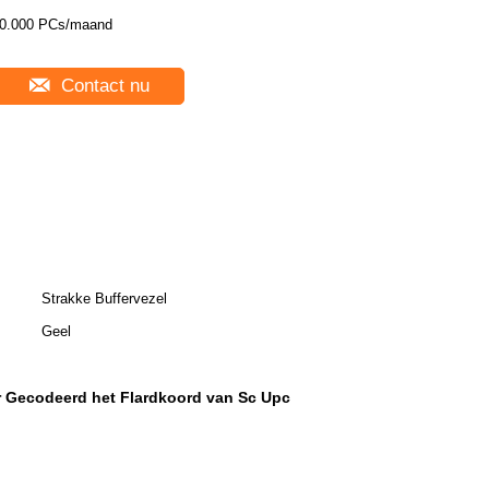
0.000 PCs/maand
Contact nu
Strakke Buffervezel
Geel
r Gecodeerd het Flardkoord van Sc Upc