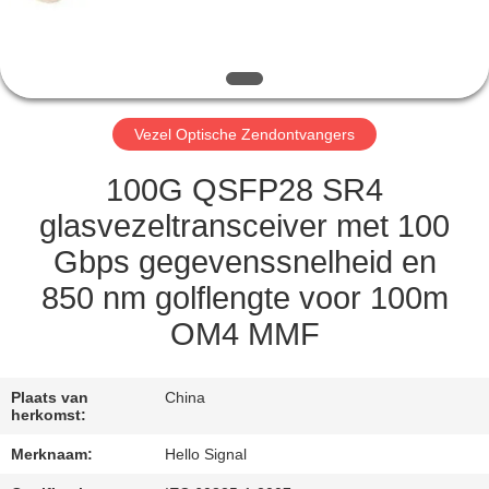
CONTACTEER
ONS
VERZOEK
Vezel Optische Zendontvangers
OM EEN
CITAAT
100G QSFP28 SR4
glasvezeltransceiver met 100
SITEMAP
Gbps gegevenssnelheid en
850 nm golflengte voor 100m
PRIVACY
OM4 MMF
POLICY
Plaats van
China
herkomst:
Merknaam:
Hello Signal