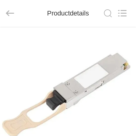
ZION
COMMUNICATION
CO.,
LTD.
Productdetails
All
Rights
Reserved.
HUIS
PRODUCTEN
ONGEVEER
ONS
FABRIEKSREIS
KWALITEITSCONTROLE