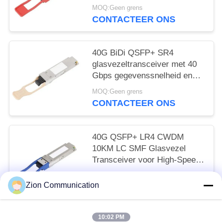
km-transmissie
MOQ:Geen grens
CONTACTEER ONS
40G BiDi QSFP+ SR4
glasvezeltransceiver met 40
Gbps gegevenssnelheid en
150m OM4 MMF afstand bij
MOQ:Geen grens
850nm/900nm golflengte
CONTACTEER ONS
40G QSFP+ LR4 CWDM
10KM LC SMF Glasvezel
Transceiver voor High-Speed
Datatransmissie
MOQ:Geen grens
Zion Communication
CONTACTEER ONS
10:02 PM