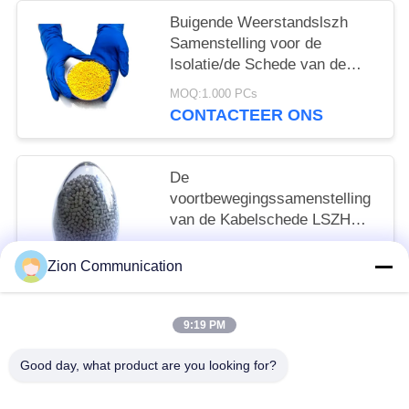
Buigende Weerstandslszh
Samenstelling voor de
Isolatie/de Schede van de
Motordraad
MOQ:1.000 PCs
CONTACTEER ONS
De
voortbewegingssamenstelling
van de Kabelschede LSZH
voor Metro en Hoge
MOQ:1.000 PCs
snelheidsspoorweg
Zion Communication
CONTACTEER ONS
9:19 PM
populaire categorieën
Alle
Good day, what product are you looking for?
Glasvezelsysteem
Optische Vezelkabel