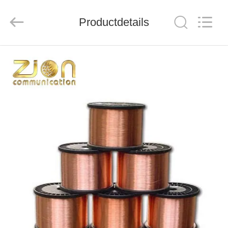
ZION
COMMUNICATION
CO.,
LTD.
Productdetails
All
Rights
Reserved.
HUIS
PRODUCTEN
ONGEVEER
ONS
FABRIEKSREIS
KWALITEITSCONTROLE