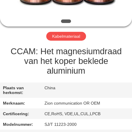
CONTACTEER
ONS
VERZOEK
Kabelmateriaal
OM EEN
CITAAT
CCAM: Het magnesiumdraad
van het koper beklede
SITEMAP
aluminium
PRIVACY
Plaats van
China
herkomst:
POLICY
Merknaam:
Zion communication OR OEM
Certificering:
CE,RoHS, VDE,UL,CUL,LPCB
Modelnummer:
SJ/T 11223-2000