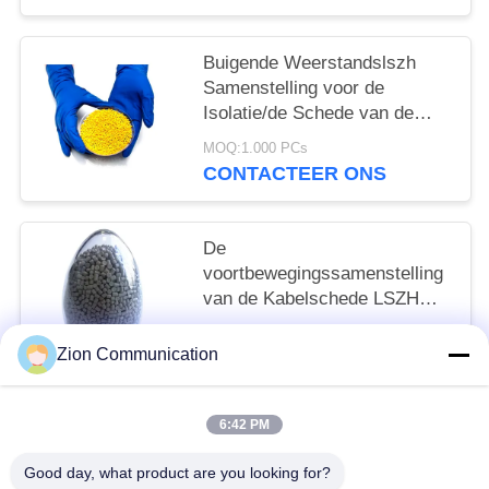
Buigende Weerstandslszh
Samenstelling voor de
Isolatie/de Schede van de
Motordraad
MOQ:1.000 PCs
CONTACTEER ONS
De
voortbewegingssamenstelling
van de Kabelschede LSZH
voor Metro en Hoge
MOQ:1.000 PCs
snelheidsspoorweg
Zion Communication
CONTACTEER ONS
6:42 PM
populaire categorieën
Alle
Good day, what product are you looking for?