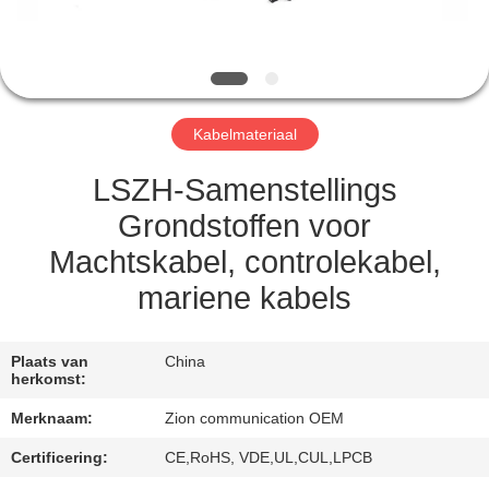
CONTACTEER
ONS
VERZOEK
Kabelmateriaal
OM EEN
CITAAT
LSZH-Samenstellings
Grondstoffen voor
SITEMAP
Machtskabel, controlekabel,
mariene kabels
PRIVACY
POLICY
Plaats van
China
herkomst:
Merknaam:
Zion communication OEM
Certificering:
CE,RoHS, VDE,UL,CUL,LPCB