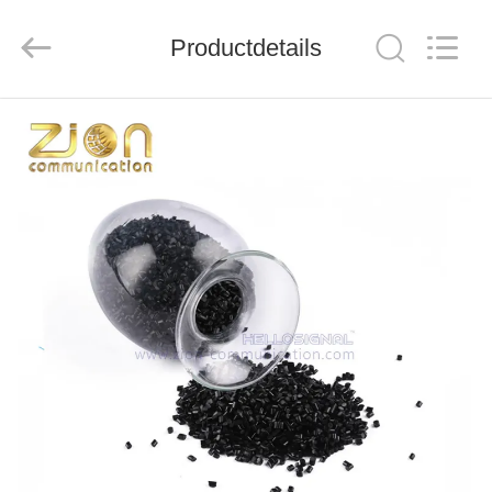
ZION
COMMUNICATION
CO.,
LTD.
Productdetails
All
Rights
Reserved.
HUIS
PRODUCTEN
ONGEVEER
ONS
FABRIEKSREIS
KWALITEITSCONTROLE