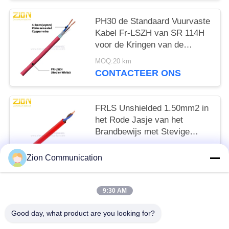
PH30 de Standaard Vuurvaste
Kabel Fr-LSZH van SR 114H
voor de Kringen van de
Brandopsporing
MOQ:20 km
CONTACTEER ONS
FRLS Unshielded 1.50mm2 in
het Rode Jasje van het
Brandbewijs met Stevige
Naakte Koperen geleider
MOQ:20 km
Zion Communication
CONTACTEER ONS
9:30 AM
populaire categorieën
Alle
Good day, what product are you looking for?