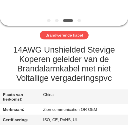
CONTACTEER
ONS
VERZOEK
Brandwerende kabel
OM EEN
CITAAT
14AWG Unshielded Stevige
Koperen geleider van de
SITEMAP
Brandalarmkabel met niet
Voltallige vergaderingspvc
PRIVACY
POLICY
Plaats van
China
herkomst:
Merknaam:
Zion communication OR OEM
Certificering:
ISO, CE, RoHS, UL