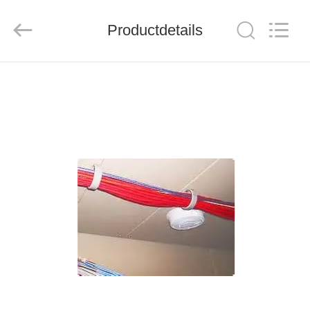
ZION
COMMUNICATION
CO.,
LTD.
Productdetails
All
Rights
Reserved.
HUIS
PRODUCTEN
ONGEVEER
ONS
FABRIEKSREIS
KWALITEITSCONTROLE